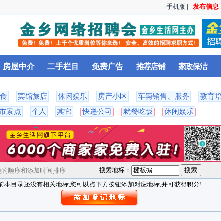
手机版
|
发布信息
房屋中介
二手栏目
免费广告
推荐店铺
家政保洁
食
宾馆旅店
休闲娱乐
房产小区
车辆销售、服务
教育
市景点
个人
其它
快递公司
就餐吃饭
休闲娱乐
搜索地标：
的顺序和添加时间排序
前本目录还没有相关地标,您可以点下方按钮添加对应地标,并可获得积分!