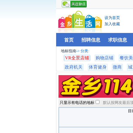
设为首页
加入收藏
首页
招聘信息
求职信息
地标指南
-> 分类:
VR全景店铺
购物店铺
餐饮美
政府机关
体育健身
微商
城
只显示有电话的地标
默认按网友最后顶
目